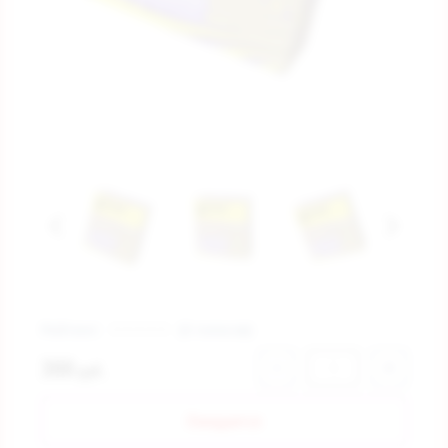
Рейтинг:
(0 голосов)
300
−
+
руб.
Ожидается