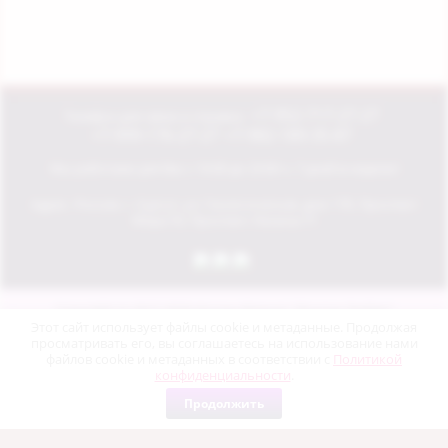
+7-952-717-27-27
Телефон для связи и справок:
+7-999-176-27-27
+7-982-189-35-87
Мы работаем для Вас с 10:00 до 23:00 ч. 7 дней в неделю!
Адрес:
Россия, г. Сургут, ул. Геологическая, дом 17б, Проспект
Мира 55, Проспект Ленина-71
Copyright © 2017-2026 Интим-Маркет "Доктор Любви"
Политика конфиденциальности
Этот сайт использует файлы cookie и метаданные. Продолжая
просматривать его, вы соглашаетесь на использование нами
файлов cookie и метаданных в соответствии с
Политикой
конфиденциальности
.
Продолжить