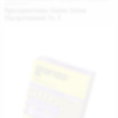
 / 
ассортименте
Презервативы Ganzo Sense
Ультратонкие № 3