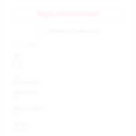
ВИДЕО-КОНСУЛЬТАЦИЯ
Добавить к сравнению
Артикул:
118а
Цвет
Пол
Для Мужчин
Длина (высота)
18
Диаметр (ширина)
5,2
Материал
Латекс